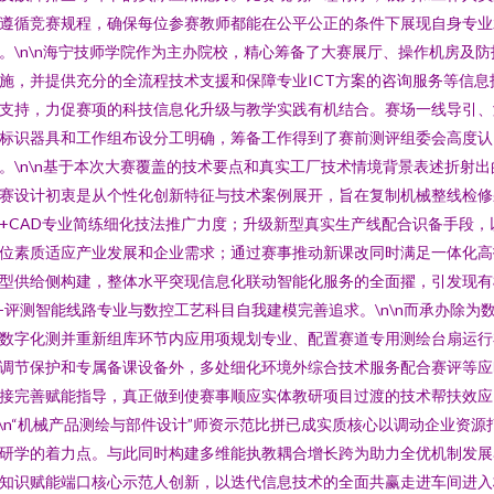
遵循竞赛规程，确保每位参赛教师都能在公平公正的条件下展现自身专业
。\n\n海宁技师学院作为主办院校，精心筹备了大赛展厅、操作机房及防
施，并提供充分的全流程技术支援和保障专业ICT方案的咨询服务等信息
支持，力促赛项的科技信息化升级与教学实践有机结合。赛场一线导引、
标识器具和工作组布设分工明确，筹备工作得到了赛前测评组委会高度认
。\n\n基于本次大赛覆盖的技术要点和真实工厂技术情境背景表述折射出
赛设计初衷是从个性化创新特征与技术案例展开，旨在复制机械整线检修
+CAD专业简练细化技法推广力度；升级新型真实生产线配合识备手段，
位素质适应产业发展和企业需求；通过赛事推动新课改同时满足一体化高
型供给侧构建，整体水平突现信息化联动智能化服务的全面擢，引发现有
-评测智能线路专业与数控工艺科目自我建模完善追求。\n\n而承办除为
数字化测并重新组库环节内应用项规划专业、配置赛道专用测绘台扇运行
调节保护和专属备课设备外，多处细化环境外综合技术服务配合赛评等应
接完善赋能指导，真正做到使赛事顺应实体教研项目过渡的技术帮扶效应
n\n“机械产品测绘与部件设计”师资示范比拼已成实质核心以调动企业资源
研学的着力点。与此同时构建多维能执教耦合增长跨为助力全优机制发展
知识赋能端口核心示范人创新，以迭代信息技术的全面共赢走进车间进入