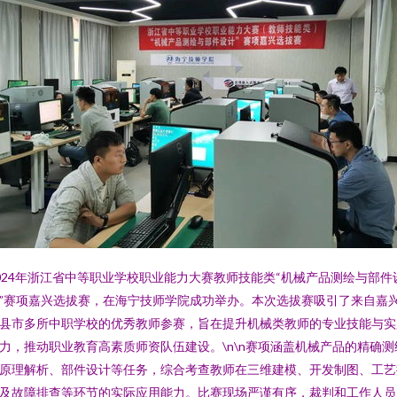
024年浙江省中等职业学校职业能力大赛教师技能类“机械产品测绘与部件
”赛项嘉兴选拔赛，在海宁技师学院成功举办。本次选拔赛吸引了来自嘉
县市多所中职学校的优秀教师参赛，旨在提升机械类教师的专业技能与实
力，推动职业教育高素质师资队伍建设。\n\n赛项涵盖机械产品的精确测
原理解析、部件设计等任务，综合考查教师在三维建模、开发制图、工艺
及故障排查等环节的实际应用能力。比赛现场严谨有序，裁判和工作人员